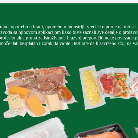
jući upotrebu u hrani, upotrebu u industriji, vrećice otporne na mirise.
voda sa njihovom aplikacijom kako biste saznali sve detalje o proizvodu
rofesionalna grupa za istraživanje i razvoj preporučiti neke povezane pro
ože dati besplatan uzorak da vidite i testirate da li savršeno stoji na 