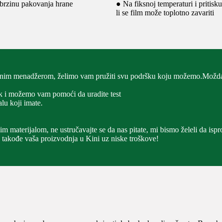
 brzinu pakovanja hrane
● Na fiksnoj temperaturi i pritisku
li se film može toplotno zavariti
snim menadžerom, želimo vam pružiti svu podršku koju možemo.Možda s
rak i možemo vam pomoći da uradite test
alu koji imate.
m materijalom, ne ustručavajte se da nas pitate, mi bismo želeli da isp
 takođe vaša proizvodnja u Kini uz niske troškove!