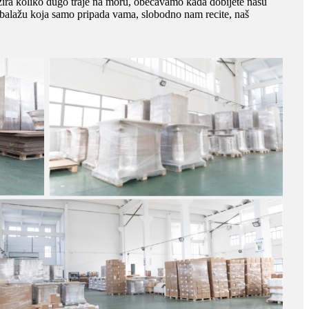
ira koliko dugo traje na moru, obećavamo kada dobijete našu
mbalažu koja samo pripada vama, slobodno nam recite, naš