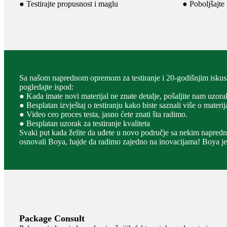
● Testirajte propusnost i maglu
● Poboljšajte
Sa našom naprednom opremom za testiranje i 20-godišnjim isku
pogledajte ispod:
● Kada imate novi materijal ne znate detalje, pošaljite nam uzo
● Besplatan izvještaj o testiranju kako biste saznali više o materij
● Video ceo proces testa, jasno ćete znati šta radimo.
● Besplatan uzorak za testiranje kvaliteta
Svaki put kada želite da uđete u novo područje sa nekim napredni
osnovali Boya, hajde da radimo zajedno na inovacijama! Boya je
Package Consult