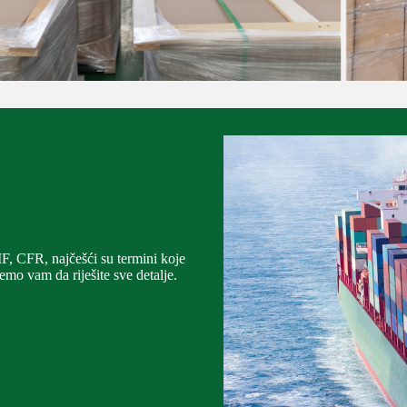
F, CFR, najčešći su termini koje
ćemo vam da riješite sve detalje.