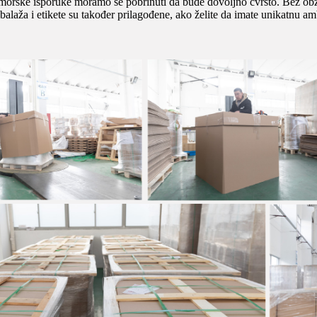
morske isporuke moramo se pobrinuti da bude dovoljno čvrsto. Bez obz
laža i etikete su također prilagođene, ako želite da imate unikatnu a