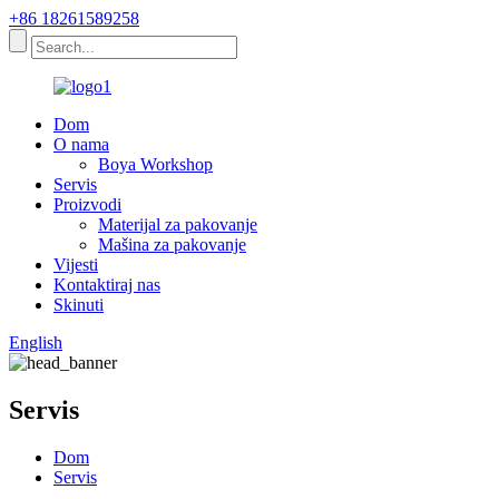
+86 18261589258
Dom
O nama
Boya Workshop
Servis
Proizvodi
Materijal za pakovanje
Mašina za pakovanje
Vijesti
Kontaktiraj nas
Skinuti
English
Servis
Dom
Servis