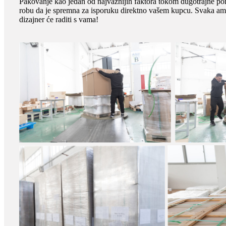
Pakovanje kao jedan od najvažnijih faktora tokom dugotrajne po
robu da je spremna za isporuku direktno vašem kupcu. Svaka amba
dizajner će raditi s vama!