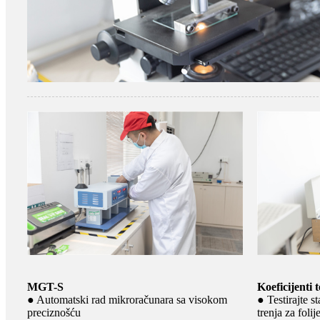
MGT-S
Koeficijenti 
● Automatski rad mikroračunara sa visokom
● Testirajte st
preciznošću
trenja za folij