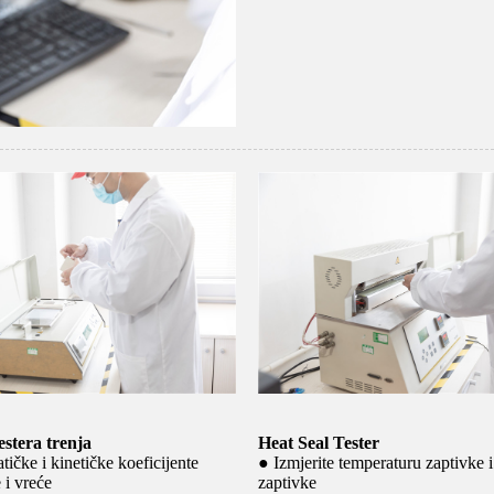
testera trenja
Heat Seal Tester
atičke i kinetičke koeficijente
● Izmjerite temperaturu zaptivke i
e i vreće
zaptivke