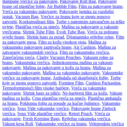
štampane vrećice za pakovanje
,
Pakovanje Roll Bag
,
Pakovanje
hrane od plastične folije
,
Air Bubble Film
,
Film za pakovanje hrane
,
Vreća za vakumsko pakovanje
,
Pakovanje jastuka za vazdušni
jastuk
,
Vacuum Bag
,
Vrećice za hranu koje se mogu ponovo
zatvoriti
,
Koekstrudirani film
,
Torbe s patentnim zatvaračem za teške
uvjete
,
Plastična vreća za smeće
,
Mašina za pakovanje u vakuum
vrećicama
,
Shrink Tube Film
,
Evoh Tube Bag
,
Vreća za pohranu
svježe hrane
,
Shrink bags za perad
,
Dijamantsko reljefne rolne
,
Film
za pakovanje mesa
,
Film za kožu visokog sjaja
,
Mašina za
vakuumsko pakovanje zaptivača hrane
,
Air Cushion
,
Mašina za
zatvaranje vakuumskih vrećica
,
Film za vakuumsku vrećicu
,
Zapečaćena vreća
,
Clarity Vacuum Pouches
,
Vakuum rolne za
hranu
,
Vakuumska vrećica
,
Jednokomorna mašina za vakuum
pakovanje
,
Mašina za pakovanje u kožu za hranu
,
Mašina za
vakumsko pakovanje
,
Mašina za vakumsko pakovanje
,
Vakuumske
vrećice za pakovanje hrane
,
Ambalaža od skupljajuće folije
,
Torbe
koje se mogu ponovo zatvoriti
,
Forming Film
,
Cushion Packaging
,
Termoformirajući film visoke barijere
,
Vreća za vakumsko
pakovanje
,
Shrink bags za piliće
,
Ne-barijerni film za kožu
,
Vakum
mašina za kožu
,
Crna plastična vreća za smeće
,
Plastična ambalaža
za hranu
,
Poklopna folija za posude za kućne ljubimce
,
Vakumske
vrećice
,
Sous Vide vakumske vrećice
,
Pakovanje hrane Ziplock
vrećica
,
Sous Vide plastične vrećice
,
Retort Pouch
,
Vreća za
pakovanje
,
Fresh Keeping Bags
,
Reljefna vakumska vrećica
,
Vakum kesa Roll
,
Vakuumske vrećice za hranu
,
Veleprodaja vrećica