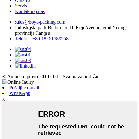
O nama
Servis
Kontaktiraj nas
sales@boya-packing.com
Industrijski park Beitou, br. 10 Keji Avenue, grad Yixing,
provincija Jiangsu
Telefon: +86 18261589258
© Autorsko pravo 20102021 : Sva prava pridržana.
Pošaljite e-mail
WhatsApp
x