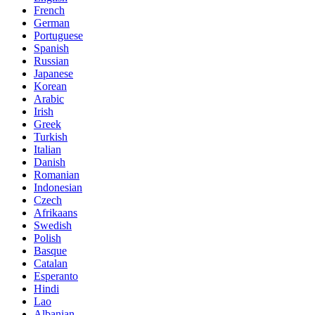
French
German
Portuguese
Spanish
Russian
Japanese
Korean
Arabic
Irish
Greek
Turkish
Italian
Danish
Romanian
Indonesian
Czech
Afrikaans
Swedish
Polish
Basque
Catalan
Esperanto
Hindi
Lao
Albanian