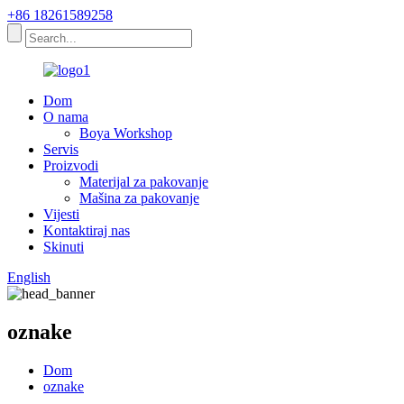
+86 18261589258
Dom
O nama
Boya Workshop
Servis
Proizvodi
Materijal za pakovanje
Mašina za pakovanje
Vijesti
Kontaktiraj nas
Skinuti
English
oznake
Dom
oznake