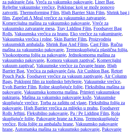
za pakiranje čaja
,
Vreća za vakumsko pakovanje
,
Liner Bag
,
Reljefne vakuumske vrećice
,
Poklopac koji se može ponovo
zatvoriti
,
Thermoforming Film
,
High Barrier Skin Film
,
Shrink bag i
film
,
Zapečati A Meal vrećice za vakuumsko zatvaranje
,
Komercijalna mašina za vakuumsko pakovanje
,
Vreće za
vakuumsko zatvaranje mesa
,
Tray Lidding Film
,
Foodsaver Bag
Rolls
,
Vakuumska vrećica za hranu
,
Eko vrećice za vakumiranje
,
Vakuumska vrećica i rolne
,
Skin Barrier Film
,
Proizvodnja
vakuumskih ambalaža
,
Shrink Bag And Films
,
Cast Film
,
Ručna
mašina za vakuumsko pakovanje
,
Termoskupljajuća plastična folija
,
Visokootporna folija za pakovanje
,
Jednokomorna mašina za
vakuumsko pakovanje
,
Komora vakuum zaptivač
,
Komercijalni
vakuum zaptivač
,
Vakuumske vrećice za čuvanje hrane
,
High
Barrier Bag
,
Vrećica za pakovanje čaja
,
Air Cushion Bag
,
Retort
Pouch Pack
,
Foodsaver vrećice za vakuum zaptivanje
,
Air Column
Bags
,
Poklopni film za toplinsko brtvljenje
,
Vakuumske vrećice
,
Evoh Barrier Film
,
Rolne skupljajuće folije
,
Fleksibilna mašina za
pakovanje
,
Vakuumska komorna mašina
,
Primjeri vakuumskog
pakiranja
,
Mašina za vakumsko pakovanje kože
,
Vakuumske
skupljajuće vrećice
,
Torba za zaštitu od vlage
,
Fleksibilna folija za
pakovanje
,
High Barrier vrećica za mlijeko u prahu
,
Foodsaver
Rolls Jeftini
,
Fleksibilno pakovanje
,
Pa / Pe Lidding Film
,
Rola
skupljajuće folije
,
Pakovanje hrane za Kinu
,
Termoskupljajuće
vrećice
,
Rola folije za ambalažu hrane
,
Vakuumsko pakovanje
hrane
,
Automatska mašina za vakuumsko pakovanje
,
Pakovanje