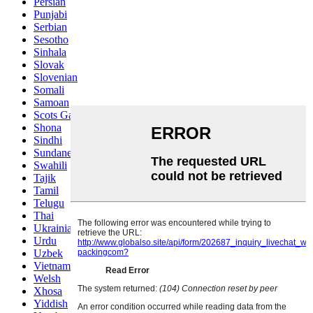
Persian
Punjabi
Serbian
Sesotho
Sinhala
Slovak
Slovenian
Somali
Samoan
Scots Gaelic
Shona
Sindhi
Sundanese
Swahili
Tajik
Tamil
Telugu
Thai
Ukrainian
Urdu
Uzbek
Vietnamese
Welsh
Xhosa
Yiddish