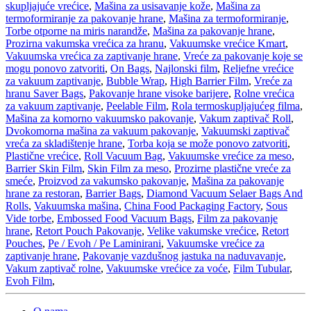
skupljajuće vrećice
,
Mašina za usisavanje kože
,
Mašina za
termoformiranje za pakovanje hrane
,
Mašina za termoformiranje
,
Torbe otporne na miris narandže
,
Mašina za pakovanje hrane
,
Prozirna vakumska vrećica za hranu
,
Vakuumske vrećice Kmart
,
Vakuumska vrećica za zaptivanje hrane
,
Vreće za pakovanje koje se
mogu ponovo zatvoriti
,
On Bags
,
Najlonski film
,
Reljefne vrećice
za vakuum zaptivanje
,
Bubble Wrap
,
High Barrier Film
,
Vreće za
hranu Saver Bags
,
Pakovanje hrane visoke barijere
,
Rolne vrećica
za vakuum zaptivanje
,
Peelable Film
,
Rola termoskupljajućeg filma
,
Mašina za komorno vakuumsko pakovanje
,
Vakum zaptivač Roll
,
Dvokomorna mašina za vakuum pakovanje
,
Vakuumski zaptivač
vreća za skladištenje hrane
,
Torba koja se može ponovo zatvoriti
,
Plastične vrećice
,
Roll Vacuum Bag
,
Vakuumske vrećice za meso
,
Barrier Skin Film
,
Skin Film za meso
,
Prozirne plastične vreće za
smeće
,
Proizvod za vakumsko pakovanje
,
Mašina za pakovanje
hrane za restoran
,
Barrier Bags
,
Diamond Vacuum Selaer Bags And
Rolls
,
Vakuumska mašina
,
China Food Packaging Factory
,
Sous
Vide torbe
,
Embossed Food Vacuum Bags
,
Film za pakovanje
hrane
,
Retort Pouch Pakovanje
,
Velike vakumske vrećice
,
Retort
Pouches
,
Pe / Evoh / Pe Laminirani
,
Vakuumske vrećice za
zaptivanje hrane
,
Pakovanje vazdušnog jastuka na naduvavanje
,
Vakum zaptivač rolne
,
Vakuumske vrećice za voće
,
Film Tubular
,
Evoh Film
,