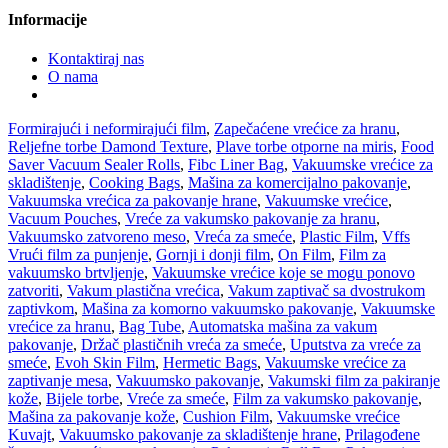
Informacije
Kontaktiraj nas
O nama
Formirajući i neformirajući film
,
Zapečaćene vrećice za hranu
,
Reljefne torbe Damond Texture
,
Plave torbe otporne na miris
,
Food
Saver Vacuum Sealer Rolls
,
Fibc Liner Bag
,
Vakuumske vrećice za
skladištenje
,
Cooking Bags
,
Mašina za komercijalno pakovanje
,
Vakuumska vrećica za pakovanje hrane
,
Vakuumske vrećice
,
Vacuum Pouches
,
Vreće za vakumsko pakovanje za hranu
,
Vakuumsko zatvoreno meso
,
Vreća za smeće
,
Plastic Film
,
Vffs
Vrući film za punjenje
,
Gornji i donji film
,
On Film
,
Film za
vakuumsko brtvljenje
,
Vakuumske vrećice koje se mogu ponovo
zatvoriti
,
Vakum plastična vrećica
,
Vakum zaptivač sa dvostrukom
zaptivkom
,
Mašina za komorno vakuumsko pakovanje
,
Vakuumske
vrećice za hranu
,
Bag Tube
,
Automatska mašina za vakum
pakovanje
,
Držač plastičnih vreća za smeće
,
Uputstva za vreće za
smeće
,
Evoh Skin Film
,
Hermetic Bags
,
Vakuumske vrećice za
zaptivanje mesa
,
Vakuumsko pakovanje
,
Vakumski film za pakiranje
kože
,
Bijele torbe
,
Vreće za smeće
,
Film za vakumsko pakovanje
,
Mašina za pakovanje kože
,
Cushion Film
,
Vakuumske vrećice
Kuvajt
,
Vakuumsko pakovanje za skladištenje hrane
,
Prilagođene