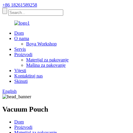
+86 18261589258
Dom
O nama
Boya Workshop
Servis
Proizvodi
Materijal za pakovanje
Mašina za pakovanje
Vijesti
Kontaktiraj nas
Skinuti
English
Vacuum Pouch
Dom
Proizvodi
Materijal za pakovanje