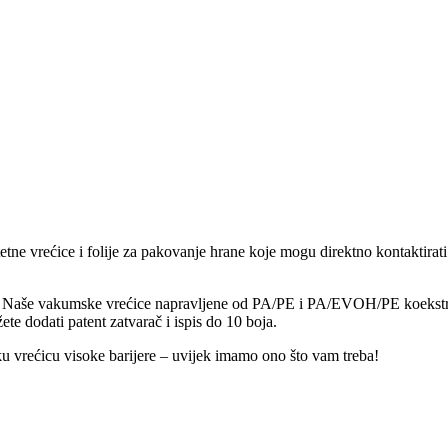
etne vrećice i folije za pakovanje hrane koje mogu direktno kontaktira
e. Naše vakumske vrećice napravljene od PA/PE i PA/EVOH/PE koekstruzi
ete dodati patent zatvarač i ispis do 10 boja.
msku vrećicu visoke barijere – uvijek imamo ono što vam treba!