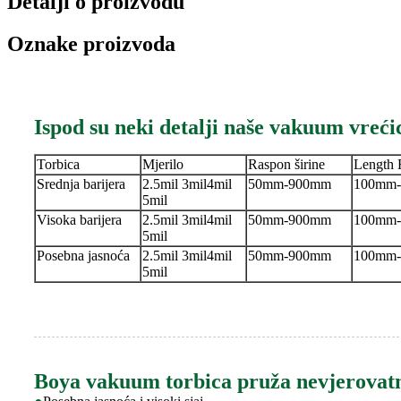
Detalji o proizvodu
Oznake proizvoda
Ispod su neki detalji naše vakuum vreći
Torbica
Mjerilo
Raspon širine
Length 
Srednja barijera
2.5mil 3mil
4mil
50mm-900mm
100mm
5mil
Visoka barijera
2.5mil 3mil
4mil
50mm-900mm
100mm
5mil
Posebna jasnoća
2.5mil 3mil
4mil
50mm-900mm
100mm
5mil
Boya vakuum torbica pruža nevjerovatn