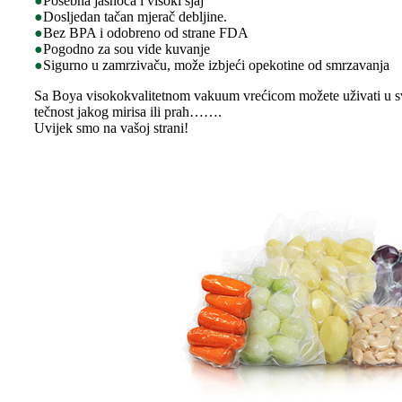
●
Posebna jasnoća i visoki sjaj
●
Dosljedan tačan mjerač debljine.
●
Bez BPA i odobreno od strane FDA
●
Pogodno za sou vide kuvanje
●
Sigurno u zamrzivaču, može izbjeći opekotine od smrzavanja
Sa Boya visokokvalitetnom vakuum vrećicom možete uživati ​​u svje
tečnost jakog mirisa ili prah…….
Uvijek smo na vašoj strani!